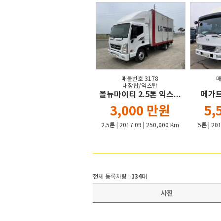
매물번호 3178
매
내장탑/익스탑
올뉴마이티 2.5톤 익스...
메가트
3,000 만원
5,
2.5톤
|
2017.09
|
250,000 Km
5톤
|
201
134
전체 등록차량 :
대
사진