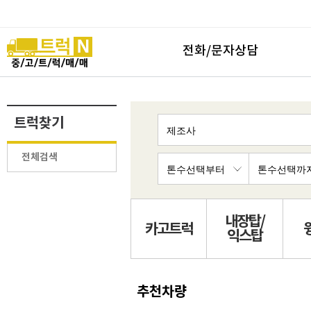
전화/문자상담
트럭찾기
전체검색
내장탑/
카고트럭
익스탑
추천차량