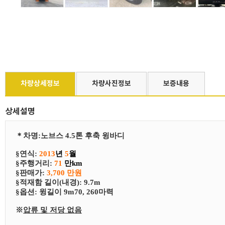
차량상세정보
차량사진정보
보증내용
상세설명
＊
차
명
:
노브스 4.5톤 후축 윙바디
§연식:
2013
년
5
월
§
​주행거리:
71
만km
§
​판매가:
3,700 만원
§
​적재함 길이(내경): 9.7m
§
​​옵션:
윙길이 9m70, 260마력
※
압류 및 저당 없음