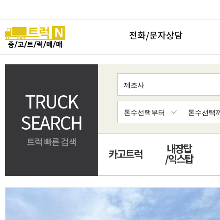
전화/문자상담
내장탑
카고트럭
/익스탑