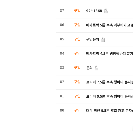
92노1368
87
구입
메가트럭 5톤 후축 어부바카고 
86
구입
구입문의
85
구입
메가트럭 4.5톤 냉장윙바디 문
84
구입
문의
83
구입
프리마 7.5톤 후축 윙바디 문자
82
구입
프리마 9.5톤 후축 윙바디 문자
81
구입
대우 맥센 9.5톤 후축 카고 문
80
구입