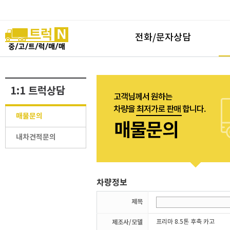
전화/문자상담
1:1 트럭상담
매물문의
내차견적문의
차량정보
제목
제조사/모델
프리마 8.5톤 후축 카고